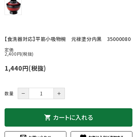
お問い合わせ
ACCOUNT MENU
ようこそ ゲスト 様
【食洗器対応】平筋小吸物椀 元禄塗分内黒 35000080
meeting_room
person
ログイン
新規会員登録
定価
2,400円(税抜)
1,440円(税抜)
－
＋
数量
カートに入れる
shopping_cart