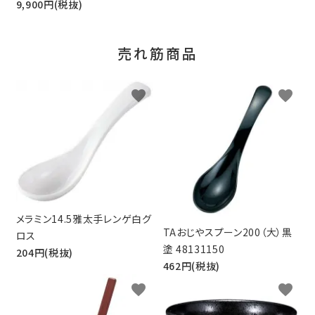
9,900円(税抜)
売れ筋商品
favorite
favorite
メラミン14.5雅太手レンゲ白グ
TAおじやスプーン200（大）黒
ロス
塗 48131150
204円(税抜)
462円(税抜)
favorite
favorite