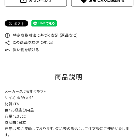
mail_outline
favorite
お問い合わせ
特定商取引法に基づく表記 (返品など)
error_outline
この商品を友達に教える
share
買い物を続ける
undo
商品説明
メーカー名：福井クラフト
サイズ：Φ99×93
材質：TA
色：元禄塗分内黒
容量：235cc
原産国：日本
在庫は常に変動しております。欠品等の場合は、ご注文後にご連絡いたしま
す。