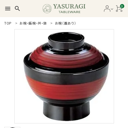
0
menu
search
search
TOP
お椀・飯椀・丼・鉢
お椀（蓋あり）
新着商品
商品カテゴリー一覧
セール品
カタログ
ガイドライン
ご利用ガイド
プライバシーポリシー
特定商取引法について