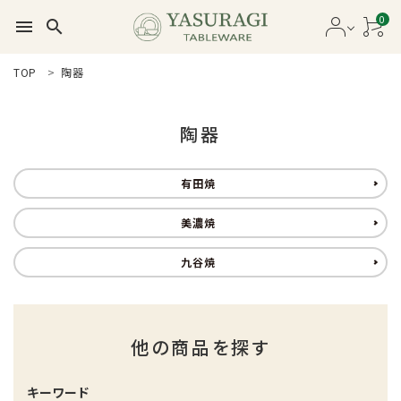
0
menu
search
search
TOP
陶器
新着商品
陶器
商品カテゴリー一覧
有田焼
セール品
美濃焼
カタログ
九谷焼
ガイドライン
ご利用ガイド
他の商品を探す
プライバシーポリシー
特定商取引法について
キーワード