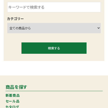
お問い合わせ
ACCOUNT MENU
カテゴリー
ようこそ ゲスト 様
meeting_room
person
ログイン
新規会員登録
検索する
キーワード
商品を探す
新着商品
セール品
カタログ