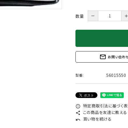
－
数量
mail_outline
お問い合わ
56015550
型番:
特定商取引法に基づく表記
error_outline
この商品を友達に教える
share
買い物を続ける
undo