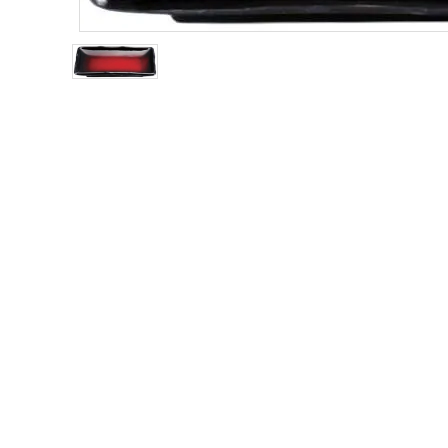
お問い合わせ
ACCOUNT MENU
ようこそ ゲスト 様
meeting_room
person
ログイン
新規会員登録