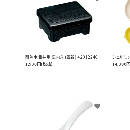
耐熱木目丼重 黒内朱(蓋親) 42012240
シェルミ
1,530円(税抜)
14,300
favorite