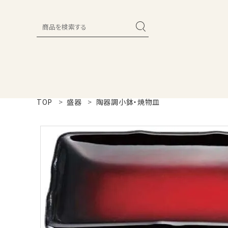
search
新着商品
商品カテゴリー一覧
TOP
盛器
陶器調小鉢・焼物皿
セール品
カタログ
ガイドライン
ご利用ガイド
プライバシーポリシー
特定商取引法について