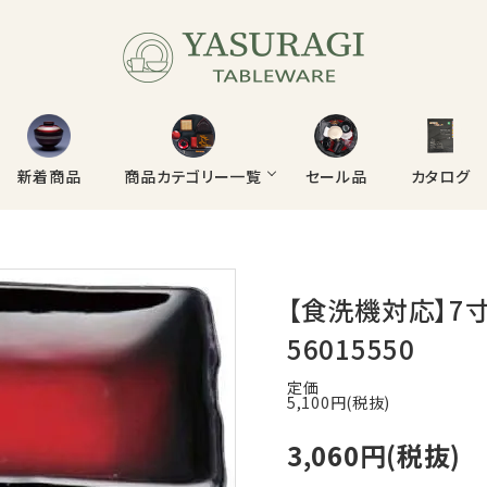
新着商品
商品カテゴリー一覧
セール品
カタログ
お盆・マット
お椀・飯椀・丼・鉢
【食洗機対応】
そば・うどん
うなぎ・丼重
56015550
焼肉・鍋
箸
定価
5,100円(税抜)
陶器
シェルミン
3,060円(税抜)