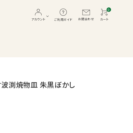
0
お問合わせ
アカウント
カート
ご利用ガイド
メラミン
盛器
7寸波渕焼物皿 朱黒ぼかし
松花堂・弁当箱
寿司
ホテル・客室
テーブル・椅子・座布団
おせち重
SALE品