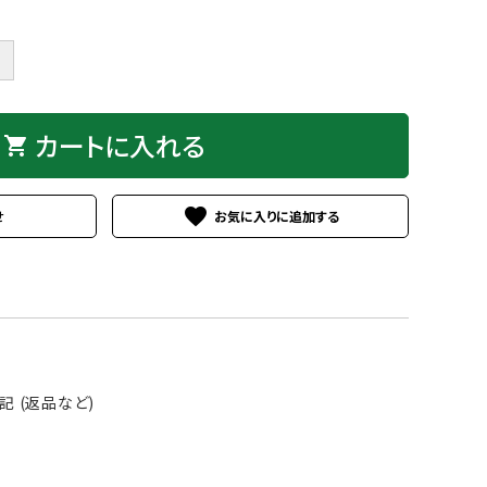
＋
カートに入れる
shopping_cart
favorite
せ
 (返品など)