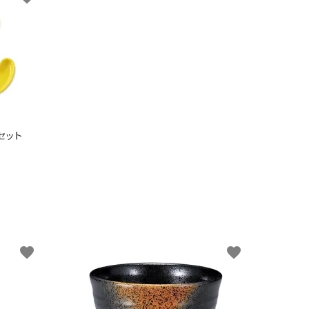
セット
favorite
favorite