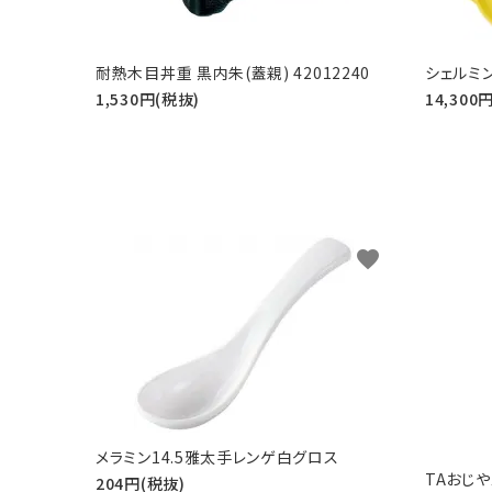
耐熱木目丼重 黒内朱(蓋親) 42012240
シェルミ
1,530円(税抜)
14,300
favorite
メラミン14.5雅太手レンゲ白グロス
TAおじや
204円(税抜)