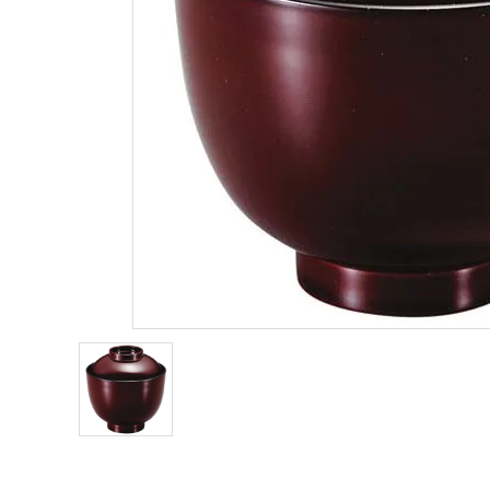
お問い合わせ
ACCOUNT MENU
ようこそ ゲスト 様
meeting_room
person
ログイン
新規会員登録