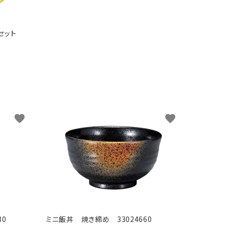
セット
favorite
favorite
80
ミニ飯丼 焼き締め 33024660