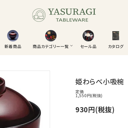
新着商品
商品カテゴリー一覧
セール品
カタログ
お盆・マット
お椀・飯椀・丼・鉢
姫わらべ小吸椀 溜
そば・うどん
うなぎ・丼重
定価
1,550円(税抜)
焼肉・鍋
箸
930円(税抜)
陶器
シェルミン