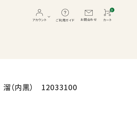
0
お問合わせ
アカウント
カート
ご利用ガイド
メラミン
盛器
（内黒） 12033100
松花堂・弁当箱
寿司
ホテル・客室
テーブル・椅子・座布団
おせち重
SALE品