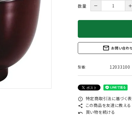
－
数量
mail_outline
お問い合わ
12033100
型番:
特定商取引法に基づく表記
error_outline
この商品を友達に教える
share
買い物を続ける
undo