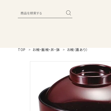
search
新着商品
商品カテゴリー一覧
TOP
お椀・飯椀・丼・鉢
お椀（蓋あり）
セール品
カタログ
ガイドライン
ご利用ガイド
プライバシーポリシー
特定商取引法について