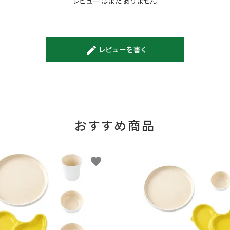
レビューはまだありません
レビューを書く
create
おすすめ商品
favorite