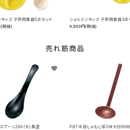
ンキッズ 子供用食器5点セット
シェルミンキッズ 子供用食器3点
円(税抜)
9,900円(税抜)
売れ筋商品
favorite
スプーン200（大）黒塗
PBT木目しゃもじ茶OM 929906