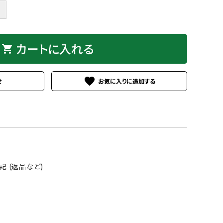
＋
カートに入れる
shopping_cart
favorite
せ
 (返品など)