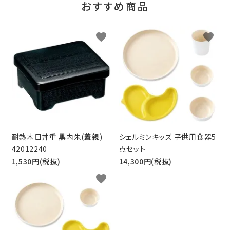
おすすめ商品
favorite
favorite
耐熱木目丼重 黒内朱(蓋親)
シェルミンキッズ 子供用食器5
42012240
点セット
1,530円(税抜)
14,300円(税抜)
favorite