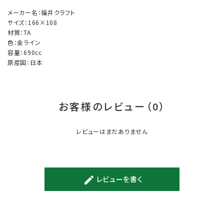
メーカー名：福井クラフト
サイズ：166×108
材質：TA
色：金ライン
容量：690cc
原産国：日本
お客様のレビュー（0）
レビューはまだありません
レビューを書く
create