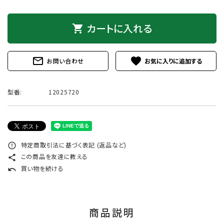
カートに入れる
shopping_cart
mail_outline
favorite
お問い合わせ
型番:
12025720
特定商取引法に基づく表記 (返品など)
error_outline
この商品を友達に教える
share
買い物を続ける
undo
商品説明