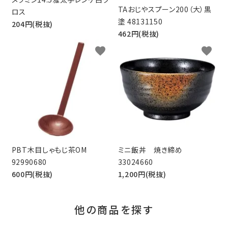
TAおじやスプーン200（大）黒
ロス
塗 48131150
204円(税抜)
462円(税抜)
favorite
favorite
PBT木目しゃもじ茶OM
ミニ飯丼 焼き締め
92990680
33024660
600円(税抜)
1,200円(税抜)
他の商品を探す