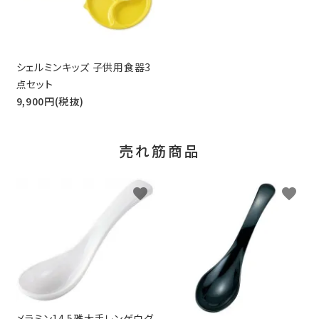
シェルミンキッズ 子供用食器3
点セット
9,900円(税抜)
売れ筋商品
favorite
favorite
メラミン14.5雅太手レンゲ白グ