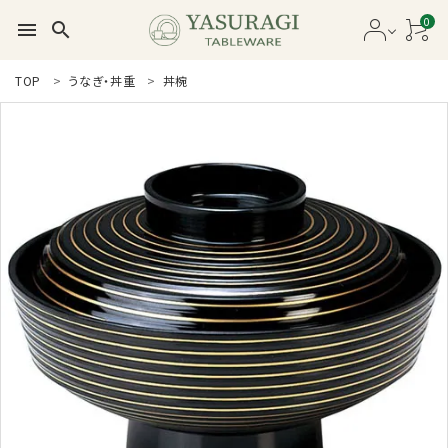
0
menu
search
search
TOP
うなぎ・丼重
丼椀
新着商品
商品カテゴリー一覧
セール品
カタログ
ガイドライン
ご利用ガイド
プライバシーポリシー
特定商取引法について