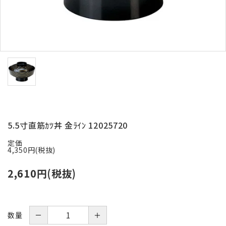
お問い合わせ
ACCOUNT MENU
ようこそ ゲスト 様
meeting_room
person
ログイン
新規会員登録
5.5寸直筋ｶﾂ丼 金ﾗｲﾝ 12025720
定価
4,350円(税抜)
2,610円(税抜)
－
＋
数量