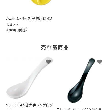
シェルミンキッズ 子供用食器3
点セット
9,900円(税抜)
売れ筋商品
favorite
favorite
メラミン14.5雅太手レンゲ白グ
TAおじやスプーン200（大）黒