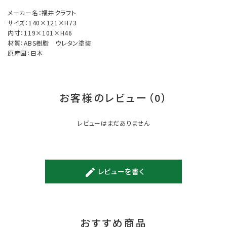
メーカー名：福井クラフト
サイズ：140×121×H73
内寸：119×101×H46
材質：ABS樹脂 ウレタン塗装
原産国：日本
お客様のレビュー（0）
レビューはまだありません
レビューを書く
create
おすすめ商品