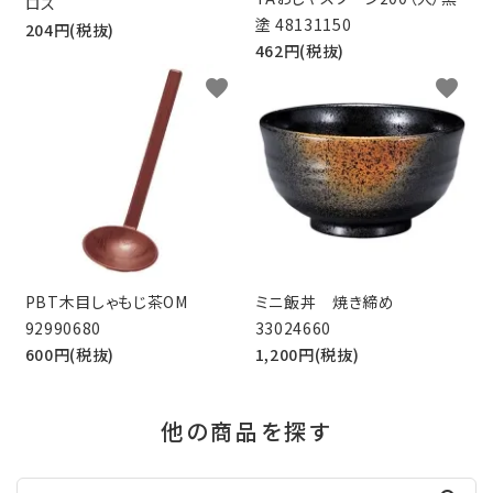
ロス
塗 48131150
204円(税抜)
462円(税抜)
favorite
favorite
PBT木目しゃもじ茶OM
ミニ飯丼 焼き締め
92990680
33024660
600円(税抜)
1,200円(税抜)
他の商品を探す