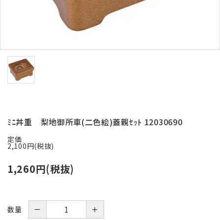
お問い合わせ
ACCOUNT MENU
ようこそ ゲスト 様
meeting_room
person
ログイン
新規会員登録
ﾐﾆ丼重 梨地御所車(二色絵)蓋親ｾｯﾄ 12030690
定価
2,100円(税抜)
1,260円(税抜)
－
＋
数量