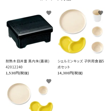
favorite
favorite
耐熱木目丼重 黒内朱(蓋親)
シェルミンキッズ 子供用食器5
42012240
点セット
1,530円(税抜)
14,300円(税抜)
favorite