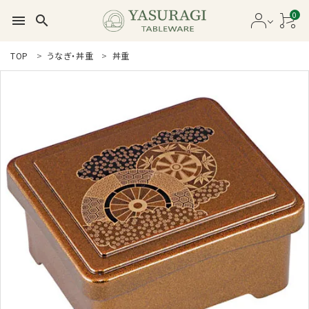
0
menu
search
search
TOP
うなぎ・丼重
丼重
新着商品
商品カテゴリー一覧
セール品
カタログ
ガイドライン
ご利用ガイド
プライバシーポリシー
特定商取引法について