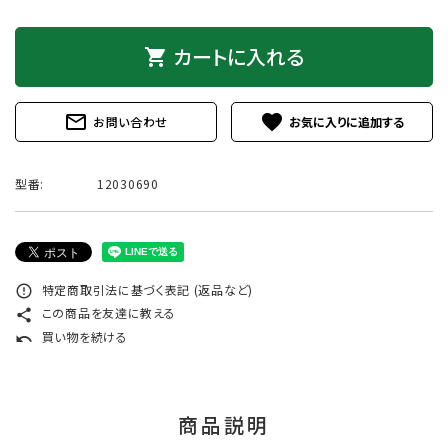
カートに入れる
shopping_cart
mail_outline
favorite
お問い合わせ
型番:
12030690
特定商取引法に基づく表記 (返品など)
error_outline
この商品を友達に教える
share
買い物を続ける
undo
商品説明